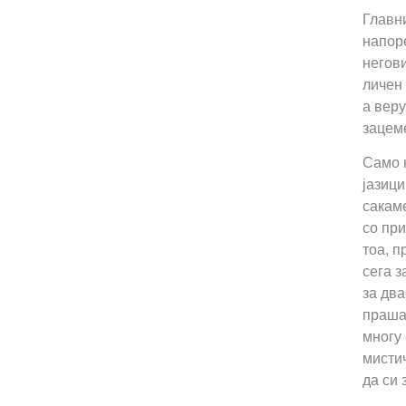
Главн
напоре
негови
личен 
а веру
зацем
Само н
јазици
сакаме
со при
тоа, п
сега з
за два
праша
многу
мистич
да си