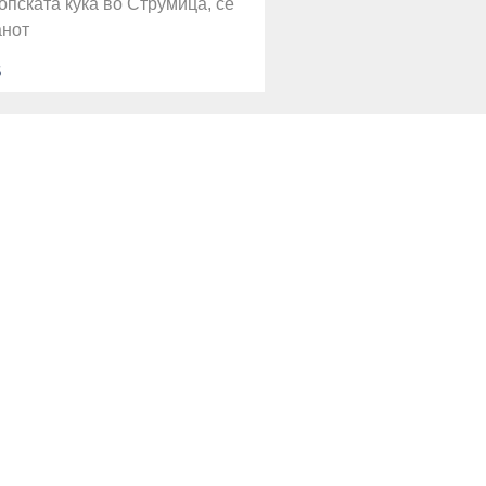
ропската куќа во Струмица, се
анот
6