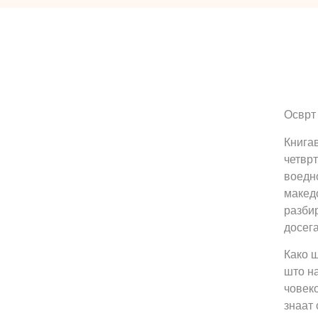
Осврт
Книгав
четврт
воедно
македо
разбир
досег
Како ш
што на
човеко
знаат 