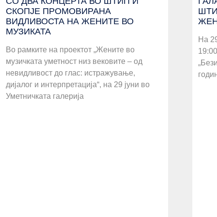
СО ДВА КОНЦЕРТА ВО ШТИП И
ГАЛ
СКОПЈЕ ПРОМОВИРАНА
ШТИ
ВИДЛИВОСТА НА ЖЕНИТЕ ВО
ЖЕН
МУЗИКАТА
На 29
Во рамките на проектот „Жените во
19:00
музичката уметност низ вековите – од
„Бези
невидливост до глас: истражување,
годин
дијалог и интерпретација“, на 29 јуни во
Уметничката галерија