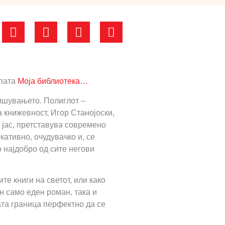
упата
Моја библиотека…
пишувањето. Полиглот –
 книжевност, Игор Станојоски,
 јас, претставува современо
кативно, очудувачко и, се
 најдобро од сите негови
те книги на светот, или како
н само еден роман, така и
ата граница перфектно да се