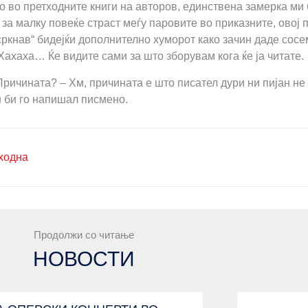
ко во претходните книги на авторов, единствена замерка м
за малку повеќе страст меѓу паровите во приказните, овој 
сркнав“ бидејќи дополнително хуморот како зачин даде сосе
Хахаха… Ќе видите сами за што зборувам кога ќе ја читате.
 Причината? – Хм, причината е што писател дури ни пијан не 
н би го напишал писмено.
ходна
Продолжи со читање
НОВОСТИ