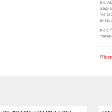
п.с. А
жедна 
“се за
пиев. 
п.с.с.
трезе
Прет