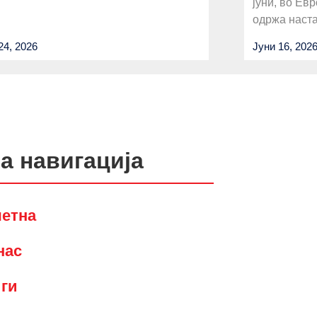
јуни, во Ев
одржа наст
24, 2026
Јуни 16, 202
а навигација
четна
нас
ги