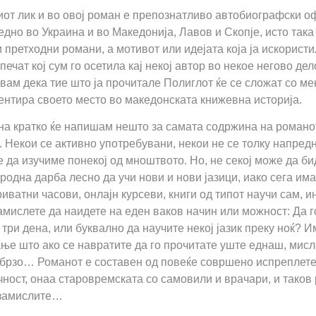
иот лик и во овој роман е препознатливо автобиографски о
дно во Украина и во Македонија, Лавов и Скопје, исто така
 претходни романи, а мотивот или идејата која ја искористи
печат кој сум го осетила кај некој автор во некое негово де
вам дека тие што ја прочитале Полиглот ќе се сложат со мен
ентира своето место во македонската книжевна историја.
а кратко ќе напишам нешто за самата содржина на романот.
. Некои се активно употребувани, некои не се толку напред
 да изучиме понекој од мноштвото. Но, не секој може да би
родна дарба лесно да учи нови и нови јазици, иако сега им
риватни часови, онлајн курсеви, книги од типот научи сам, 
амислете да наидете на еден ваков начин или можност: Да г
 три дена, или буквално да научите некој јазик преку ноќ? 
ње што ако се навратите да го прочитате уште еднаш, мисла
 брзо… Романот е составен од повеќе совршено испреплете
ност, онаа старовремската со самовили и врачари, и таков
 замислите…