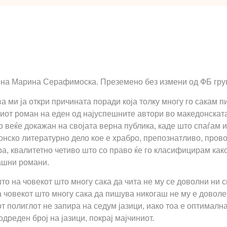
 на Марина Серафимоска. Преземено без измени од ФБ гр
а ми ја откри причината поради која толку многу го сакам 
иот роман на еден од најуспешните автори во македонската
 веќе докажан на својата верна публика, каде што спаѓам и
нско литературно дело кое е храбро, препознатливо, прово
а, квалитетно четиво што со право ќе го класифицирам како
ашни романи.
то на човекот што многу сака да чита не му се доволни ни си
 човекот што многу сака да пишува никогаш не му е доволе
т полиглот не запира на седум јазици, иако тоа е оптималн
одреден број на јазици, покрај мајчиниот.