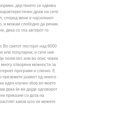
формен, дејствието се одвива
 карактеристичен драж на сите
л, според мене е најсилниот
ло, и можам слободно да речам,
е, дека со тоа авторот го
 Во светот постојат над 6000
ни или популарни, и сите ние
де полиглот, или во опис човек
а многу отворени можности за
интернет програми и слично. Е
о преземете јазикот од некого
Има еден клучен збор во моето
м дека ќе ви дојде одговорот
ни приказни со доза на
 расплет каков што не можете