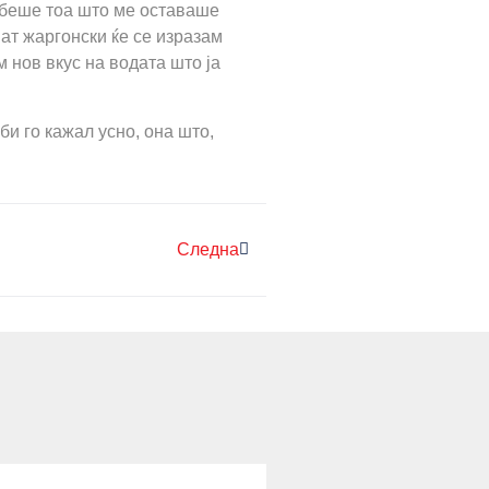
и беше тоа што ме оставаше
пат жаргонски ќе се изразам
м нов вкус на водата што ја
би го кажал усно, она што,
Следна