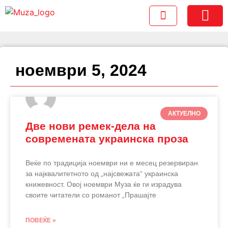
Foreign Rights
ноември 5, 2024
АКТУЕЛНО
Две нови ремек-дела на
современата украинска проза
Веќе по традиција ноември ни е месец резервиран
за најквалитетното од „најсвежата“ украинска
книжевност. Овој ноември Муза ќе ги израдува
своите читатели со романот „Прашајте
ПОВЕЌЕ »