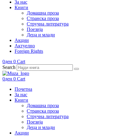
За нас
Книги
Домашна проза
Странска проза
Стручна литература
Поезија
Деца и млади
Акции
Актуелно
Foreign Rights
0
ден
0
Cart
Search
0
ден
0
Cart
Почетна
За нас
Книги
Домашна проза
Странска проза
Стручна литература
Поезија
Деца и млади
Акции