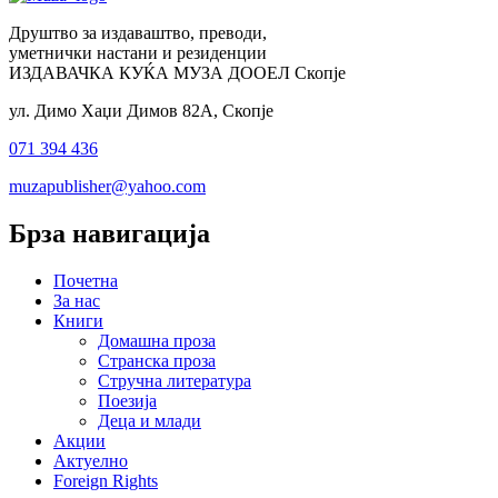
Друштво за издаваштво, преводи,
уметнички настани и резиденции
ИЗДАВАЧКА КУЌА МУЗА ДООЕЛ Скопје
ул. Димо Хаџи Димов 82А, Скопје
071 394 436
muzapublisher@yahoo.com
Брза навигација
Почетна
За нас
Книги
Домашна проза
Странска проза
Стручна литература
Поезија
Деца и млади
Акции
Актуелно
Foreign Rights