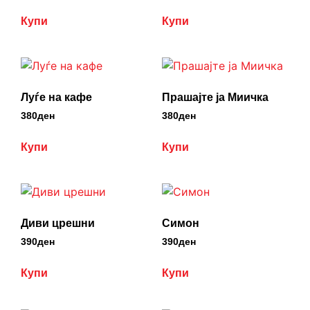
Купи
Купи
Луѓе на кафе
Прашајте ја Миичка
380
ден
380
ден
Купи
Купи
Диви црешни
Симон
390
ден
390
ден
Купи
Купи