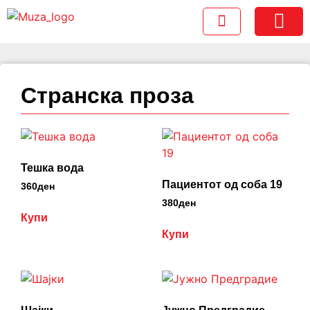
Foreign Rights
Странска проза
Тешка вода
Пациентот од соба 19
360
ден
380
ден
Купи
Купи