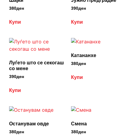
Шајки
Јужно Предградие
380
ден
390
ден
Купи
Купи
Катананхе
Луѓето што се секогаш
380
ден
со мене
390
ден
Купи
Купи
Останувам овде
Смена
380
ден
380
ден