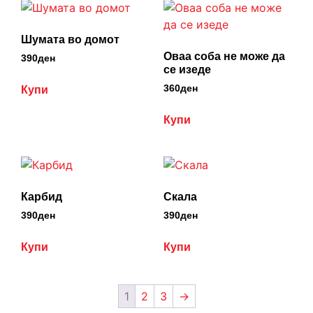
Шумата во домот
Оваа соба не може да
390
ден
се изеде
360
ден
Купи
Купи
Карбид
Скала
390
ден
390
ден
Купи
Купи
1
2
3
→