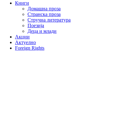
Книги
Домашна проза
Странска проза
Стручна литература
Поезија
Деца и млади
Акции
Актуелно
Foreign Rights