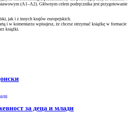
podstawowym (A1–A2). Głównym celem podręcznika jest przygotowanie
jak i z innych krajów europejskich.
kartą i w komentarzu wpisujesz, że chcesz otrzymać książkę w formaci
z książki.
донски
евност за деца и млади