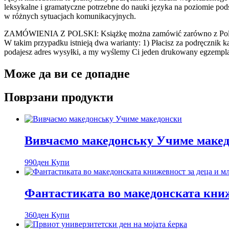
leksykalne i gramatyczne potrzebne do nauki języka na poziomie 
w różnych sytuacjach komunikacyjnych.
ZAMÓWIENIA Z POLSKI: Książkę można zamówić zarówno z Polski, 
W takim przypadku istnieją dwa warianty: 1) Płacisz za podręcznik 
podajesz adres wysyłki, a my wyślemy Ci jeden drukowany egzemplar
Може да ви се допадне
Поврзани продукти
Вивчаємо македонську Учиме маке
990
ден
Купи
Фантастиката во македонската книж
360
ден
Купи