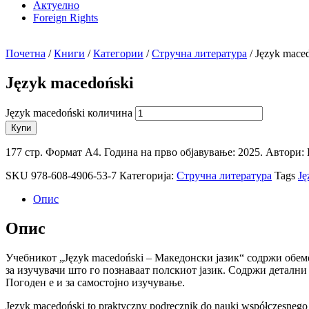
Актуелно
Foreign Rights
Почетна
/
Книги
/
Категории
/
Стручна литература
/ Język mace
Język macedoński
Język macedoński количина
Купи
177 стр. Формат А4. Година на прво објавување: 2025. Автори:
SKU
978-608-4906-53-7
Категорија:
Стручна литература
Tags
Ję
Опис
Опис
Учебникот „Język macedoński – Македонски јазик“ содржи обеме
за изучувачи што го познаваат полскиот јазик. Содржи детални
Погоден е и за самостојно изучување.
Język macedoński to praktyczny podręcznik do nauki współczesnego 