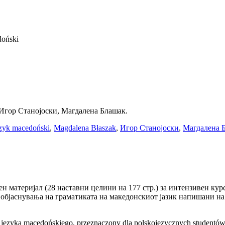
doński
 Игор Станојоски, Магдалена Блашак.
zyk macedoński
,
Magdalena Błaszak
,
Игор Станојоски
,
Магдалена 
н материјал (28 наставни целини на 177 стр.) за интензивен кур
 објаснувања на граматиката на македонскиот јазик напишани на
języka macedońskiego, przeznaczony dla polskojęzycznych studentów. 