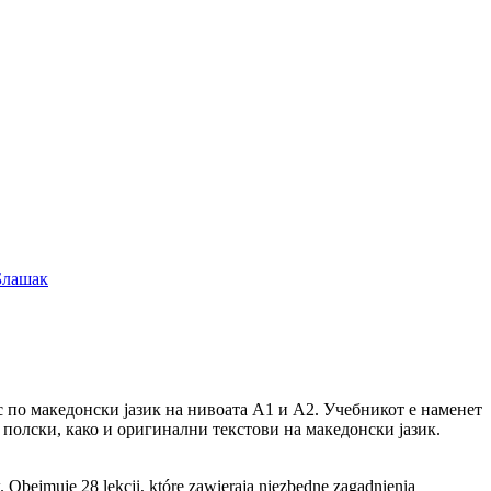
Блашак
с по македонски јазик на нивоата А1 и А2. Учебникот е наменет
 полски, како и оригинални текстови на македонски јазик.
Obejmuje 28 lekcji, które zawierają niezbędne zagadnienia