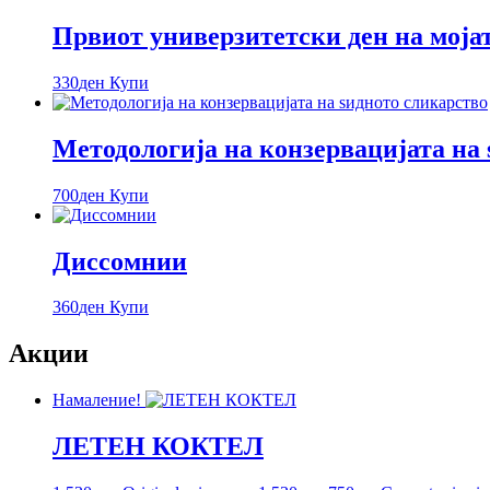
Првиот универзитетски ден на моја
330
ден
Купи
Методологија на конзервацијата на
700
ден
Купи
Диссомнии
360
ден
Купи
Акции
Намаление!
ЛЕТЕН КОКТЕЛ