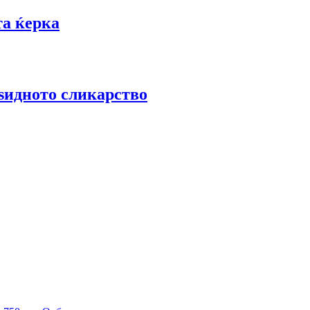
та ќерка
 ѕидното сликарство