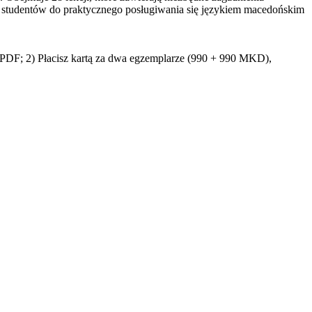
 studentów do praktycznego posługiwania się językiem macedońskim
e PDF; 2) Płacisz kartą za dwa egzemplarze (990 + 990 MKD),