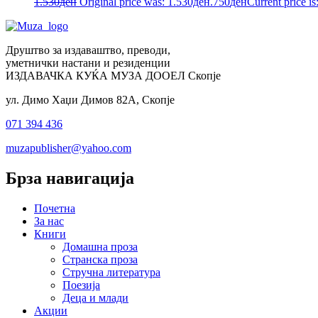
1.530
ден
Original price was: 1.530ден.
750
ден
Current price i
Друштво за издаваштво, преводи,
уметнички настани и резиденции
ИЗДАВАЧКА КУЌА МУЗА ДООЕЛ Скопје
ул. Димо Хаџи Димов 82А, Скопје
071 394 436
muzapublisher@yahoo.com
Брза навигација
Почетна
За нас
Книги
Домашна проза
Странска проза
Стручна литература
Поезија
Деца и млади
Акции