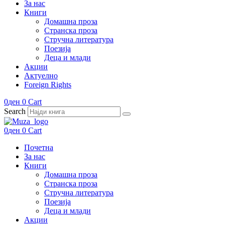
За нас
Книги
Домашна проза
Странска проза
Стручна литература
Поезија
Деца и млади
Акции
Актуелно
Foreign Rights
0
ден
0
Cart
Search
0
ден
0
Cart
Почетна
За нас
Книги
Домашна проза
Странска проза
Стручна литература
Поезија
Деца и млади
Акции