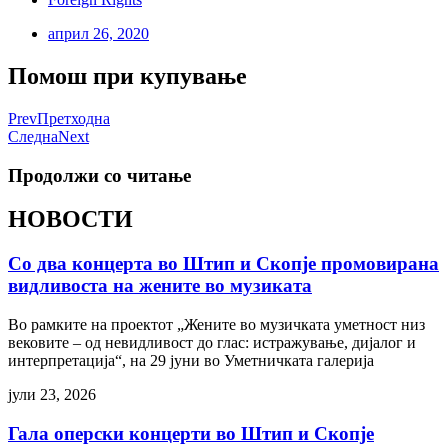
април 26, 2020
Помош при купување
Prev
Претходна
Следна
Next
Продолжи со читање
НОВОСТИ
Со два концерта во Штип и Скопје промовирана
видливоста на жените во музиката
Во рамките на проектот „Жените во музичката уметност низ
вековите – од невидливост до глас: истражување, дијалог и
интерпретација“, на 29 јуни во Уметничката галерија
јули 23, 2026
Гала оперски концерти во Штип и Скопје