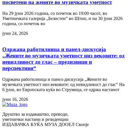
посветени на жените во музичката уметност
На 29 јуни 2026 година, со почеток во 19:00 часот, во
Уметничката галерија „Безистен“ во Штип, и на 30 јуни 2026
година, со почеток во
јуни 24, 2026
Одржана работилница и панел-дискусија
„Жените во музичката уметност низ вековите: од
невидливост до глас – предизвици и
перспективи“
Одржана работилница и панел-дискусија „Жените во
музичката уметност низ вековите: од невидливост до глас“ На
6 јуни, во Европската куќа во Струмица, се одржа настанот
јуни 16, 2026
Друштво за издаваштво, преводи,
уметнички настани и резиденции
ИЗДАВАЧКА КУЌА МУЗА ДООЕЛ Скопје