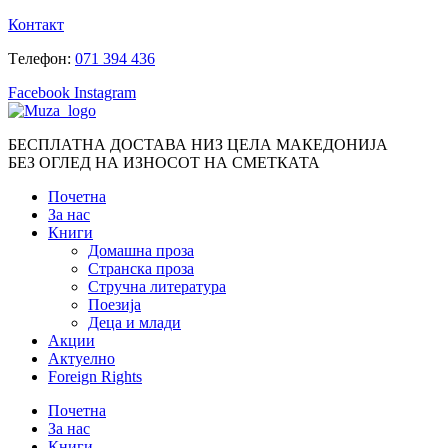
Skip
Контакт
to
Tелефон:
071 394 436
content
Facebook
Instagram
БЕСПЛАТНА ДОСТАВА НИЗ ЦЕЛА МАКЕДОНИЈА
БЕЗ ОГЛЕД НА ИЗНОСОТ НА СМЕТКАТА
Почетна
За нас
Книги
Домашна проза
Странска проза
Стручна литература
Поезија
Деца и млади
Акции
Актуелно
Foreign Rights
Почетна
За нас
Книги