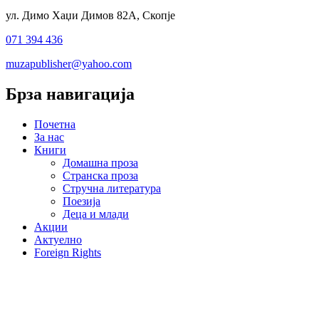
ул. Димо Хаџи Димов 82А, Скопје
071 394 436
muzapublisher@yahoo.com
Брза навигација
Почетна
За нас
Книги
Домашна проза
Странска проза
Стручна литература
Поезија
Деца и млади
Акции
Актуелно
Foreign Rights