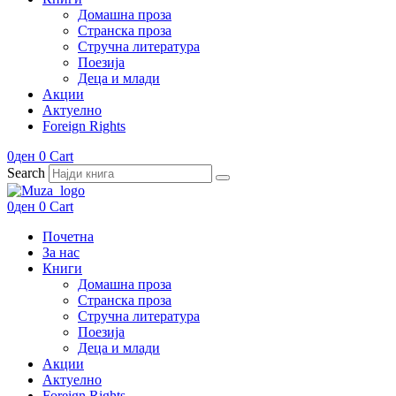
Домашна проза
Странска проза
Стручна литература
Поезија
Деца и млади
Акции
Актуелно
Foreign Rights
0
ден
0
Cart
Search
0
ден
0
Cart
Почетна
За нас
Книги
Домашна проза
Странска проза
Стручна литература
Поезија
Деца и млади
Акции
Актуелно
Foreign Rights